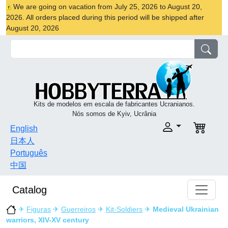
We are going on vacation from July 25, 2026 to August 20,
2026. All orders placed during this period will be shipped after
August 20, 2026
Kits de modelos em escala de fabricantes Ucranianos.
Nós somos de Kyiv, Ucrânia
English
日本人
Português
中国
Catalog
✈
Figuras
✈
Guerreiros
✈
Kit-Soldiers
✈
Medieval Ukrainian
warriors, XIV-XV century