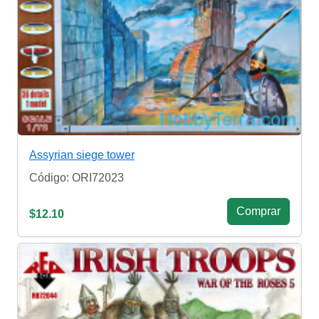
Assyrian siege tower
Código: ORI72023
Сomprar
$12.10