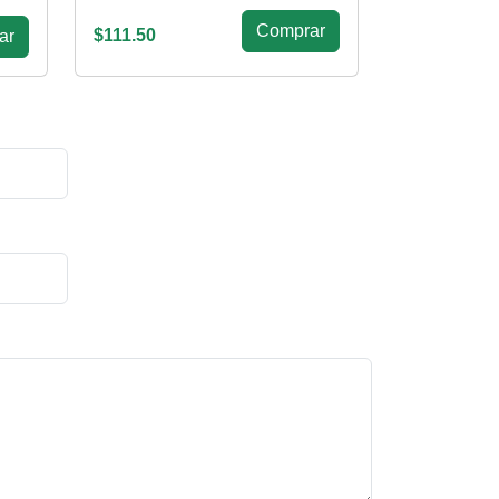
Сomprar
$111.50
ar