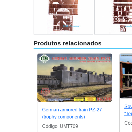
Produtos relacionados
Sov
German armored train PZ-27
“Te
(trophy components)
Cód
Código: UMT709