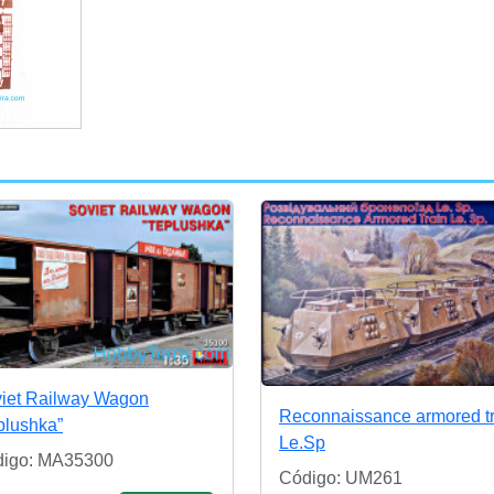
iet Railway Wagon
Reconnaissance armored tr
plushka”
Le.Sp
igo: MA35300
Código: UM261