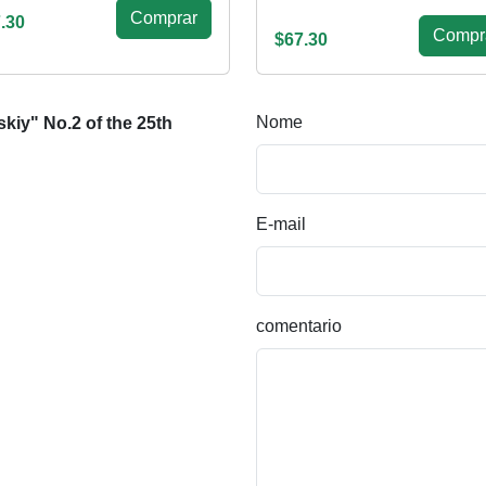
Сomprar
.30
Сompr
$67.30
Nome
kiy" No.2 of the 25th
E-mail
comentario