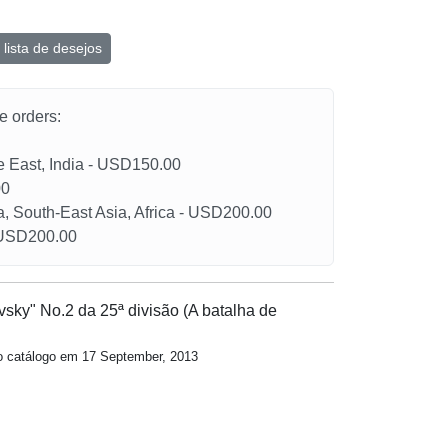
 lista de desejos
he orders:
le East, India - USD150.00
00
a, South-East Asia, Africa - USD200.00
- USD200.00
sky" No.2 da 25ª divisão (A batalha de
so catálogo em 17 September, 2013