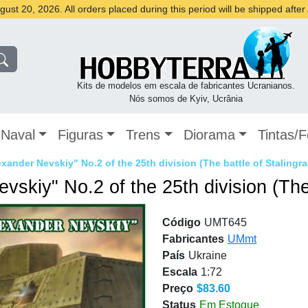
st 20, 2026. All orders placed during this period will be shipped afte
Kits de modelos em escala de fabricantes Ucranianos.
Nós somos de Kyiv, Ucrânia
Naval
Figuras
Trens
Diorama
Tintas/
xander Nevskiy" No.2 of the 25th division (The battle of Stalingr
vskiy" No.2 of the 25th division (The
Código
UMT645
Fabricantes
UMmt
País
Ukraine
Escala
1:72
Preço
$83.60
Status
Em Estoque