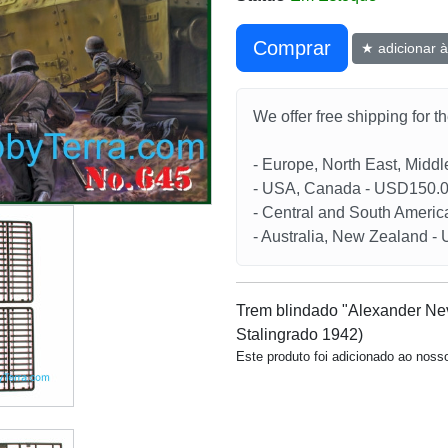
Сomprar
★ adicionar à
We offer free shipping for t
- Europe, North East, Midd
- USA, Canada - USD150.
- Central and South Americ
- Australia, New Zealand 
Trem blindado "Alexander Nev
Stalingrado 1942)
Este produto foi adicionado ao nos