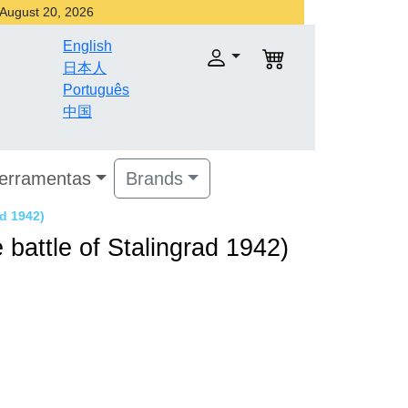
r August 20, 2026
English
日本人
Português
中国
Ferramentas
Brands
ad 1942)
 battle of Stalingrad 1942)