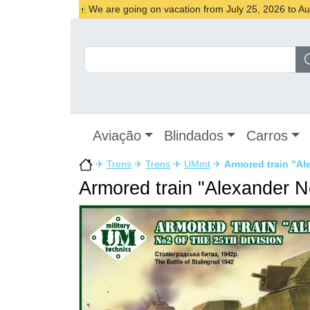
We are going on vacation from July 25, 2026 to Augu
Aviação
Blindados
Carros
✈
Trens
✈
Trens
✈
UMmt
✈
Armored train "Ale
Armored train "Alexander Ne