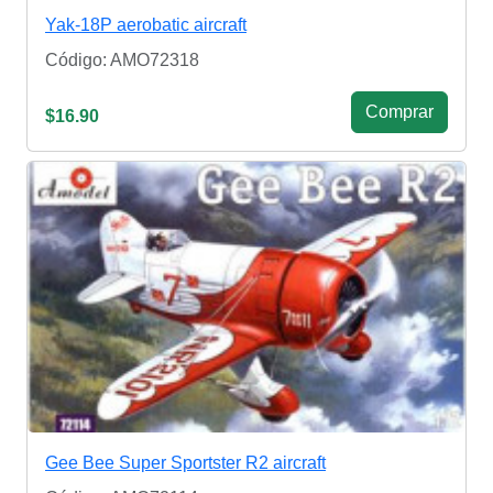
Yak-18P aerobatic aircraft
Código: AMO72318
Сomprar
$16.90
Gee Bee Super Sportster R2 aircraft