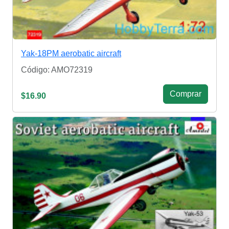
Yak-18PM aerobatic aircraft
Código: AMO72319
Сomprar
$16.90