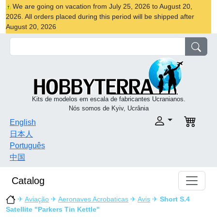
We are going on vacation from July 25, 2026 to August 20,
2026. All orders placed during this period will be shipped after
August 20, 2026
Kits de modelos em escala de fabricantes Ucranianos.
Nós somos de Kyiv, Ucrânia
English
日本人
Português
中国
Catalog
✈
Aviação
✈
Aeronaves Acrobaticas
✈
Avis
✈
Short S.4
Satellite "Parkers Tin Kettle"