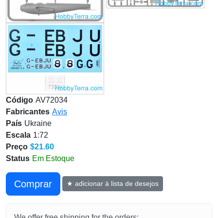
Código
AV72034
Fabricantes
Avis
País
Ukraine
Escala
1:72
Preço
$21.60
Status
Em Estoque
Сomprar
★ adicionar à lista de desejos
We offer free shipping for the orders: