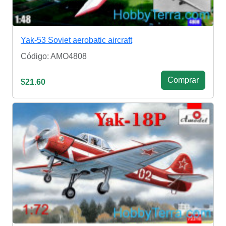
Yak-53 Soviet aerobatic aircraft
Código: AMO4808
Сomprar
$21.60