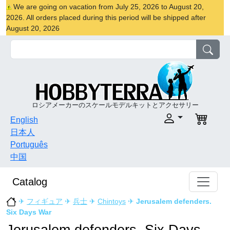
We are going on vacation from July 25, 2026 to August 20,
2026. All orders placed during this period will be shipped after
August 20, 2026
ロシアメーカーのスケールモデルキットとアクセサリー
English
日本人
Português
中国
Catalog
✈
フィギュア
✈
兵士
✈
Chintoys
✈
Jerusalem defenders.
Six Days War