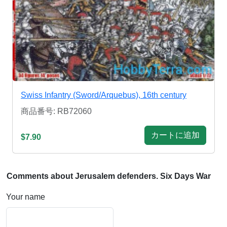
Swiss Infantry (Sword/Arquebus), 16th century
商品番号: RB72060
カートに追加
$7.90
Comments about Jerusalem defenders. Six Days War
Your name