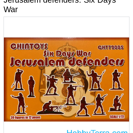
Jerusalem defenders. Six Days
War