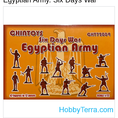
Egyptian Army. Six Days War