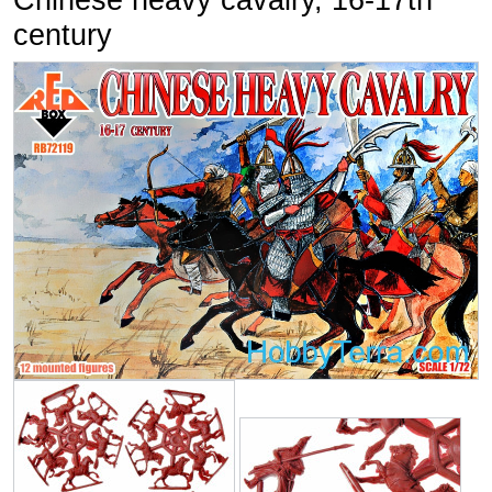
Chinese heavy cavalry, 16-17th
century