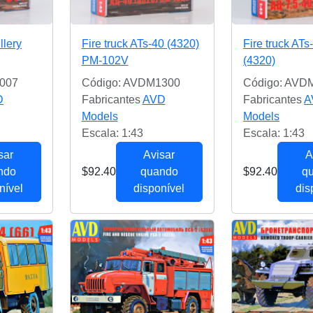
llery
Fire truck ATs-40 (4320)
Fire truck ATs
PM-102V
(4320)
007
Código: AVDM1300
Código: AVD
D
Fabricantes
AVD
Fabricantes
A
Models
Models
Escala: 1:43
Escala: 1:43
sar
Avisar
A
ndo
$92.40
quando
$92.40
q
nível
disponível
dis