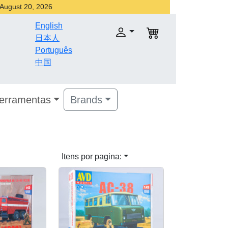
r August 20, 2026
English
日本人
Português
中国
Ferramentas
Brands
Itens por pagina: