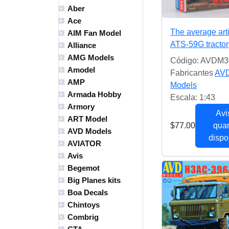
Aber
Ace
The average arti
AIM Fan Model
ATS-59G tractor
Alliance
AMG Models
Código: AVDM3
Amodel
Fabricantes
AV
AMP
Models
Armada Hobby
Escala: 1:43
Armory
Avi
ART Model
$77.00
qua
AVD Models
dispo
AVIATOR
Avis
Begemot
Big Planes kits
Boa Decals
Chintoys
Combrig