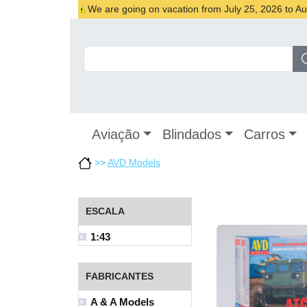
We are going on vacation from July 25, 2026 to Augu
Aviação
Blindados
Carros
>>
AVD Models
ESCALA
1:43
FABRICANTES
A & A Models