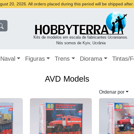
st 20, 2026. All orders placed during this period will be shipped afte
Kits de modelos em escala de fabricantes Ucranianos.
Nós somos de Kyiv, Ucrânia
Naval
Figuras
Trens
Diorama
Tintas/
AVD Models
Ordenar por