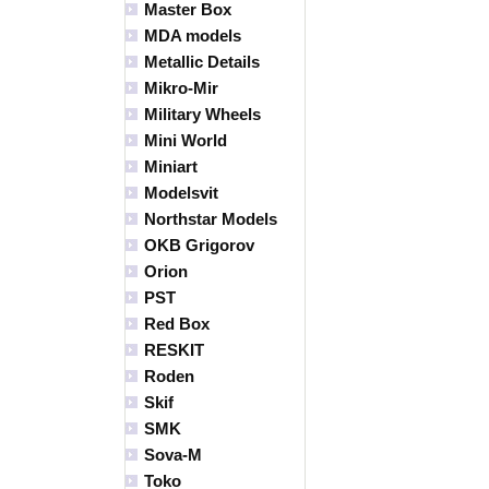
Master Box
MDA models
Metallic Details
Mikro-Mir
Military Wheels
Mini World
Miniart
Modelsvit
Northstar Models
OKB Grigorov
Orion
PST
Red Box
RESKIT
Roden
Skif
SMK
Sova-M
Toko