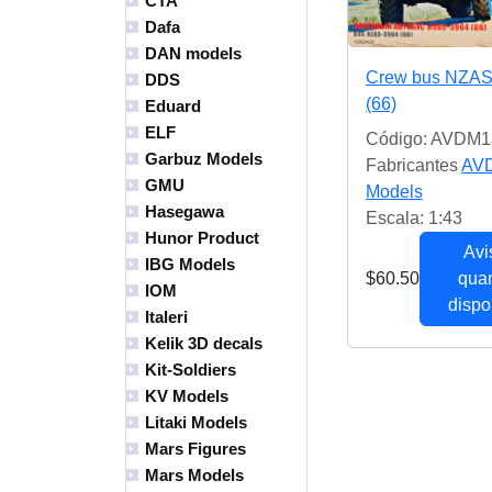
CTA
Dafa
DAN models
Crew bus NZAS
DDS
(66)
Eduard
ELF
Código: AVDM1
Garbuz Models
Fabricantes
AV
GMU
Models
Hasegawa
Escala: 1:43
Hunor Product
Avi
IBG Models
$60.50
qua
IOM
dispo
Italeri
Kelik 3D decals
Kit-Soldiers
KV Models
Litaki Models
Mars Figures
Mars Models