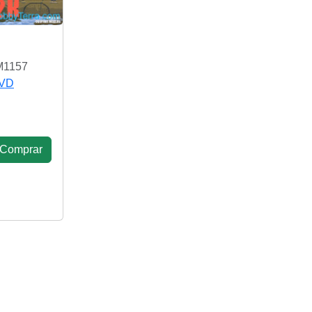
M1157
VD
Сomprar