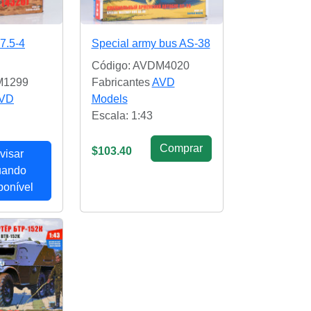
-7.5-4
Special army bus AS-38
Código: AVDM4020
M1299
Fabricantes
AVD
VD
Models
Escala: 1:43
Сomprar
$103.40
visar
uando
ponível