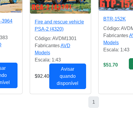
BTR-152K
-3964
Fire and rescue vehicle
Código: AVD
PSA-2 (4320)
Fabricantes
A
383
Código: AVDM1301
Models
D
Fabricantes
AVD
Escala: 1:43
Models
Escala: 1:43
$51.70
sar
Avisar
ndo
$92.40
quando
nível
disponível
1