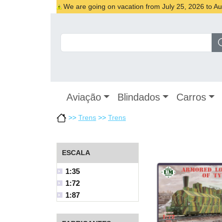
We are going on vacation from July 25, 2026 to Augu
Aviação
Blindados
Carros
>>
Trens
>>
Trens
ESCALA
1:35
1:72
1:87