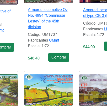
Armored locomotive Ov
Armored loco
ive of
No. 4994 "Commissar
of type OB-3 
Lestev" of the 45th
Código: UMT
8
division
Fabricantes
U
mt
Código: UMT707
Escala: 1:72
Fabricantes
UMmt
Escala: 1:72
$44.90
omprar
Сomprar
$48.40