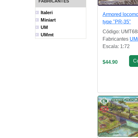
FABRICANTES
Italeri
Armored locomot
Miniart
type "PR-35"
UM
Código: UMT68
UMmt
Fabricantes
UM
Escala: 1:72
С
$44.90