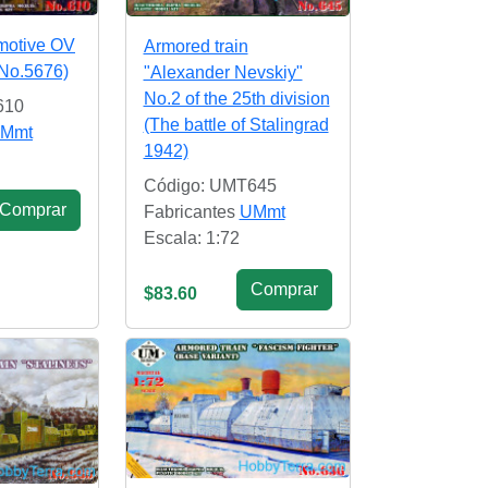
motive OV
Armored train
(No.5676)
"Alexander Nevskiy"
No.2 of the 25th division
610
(The battle of Stalingrad
Mmt
1942)
Código: UMT645
Сomprar
Fabricantes
UMmt
Escala: 1:72
Сomprar
$83.60