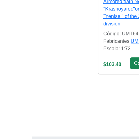
Armored train N
"Krasnoyarec"o
"Yenisei" of the
division
Código: UMT64
Fabricantes
UM
Escala: 1:72
С
$103.40