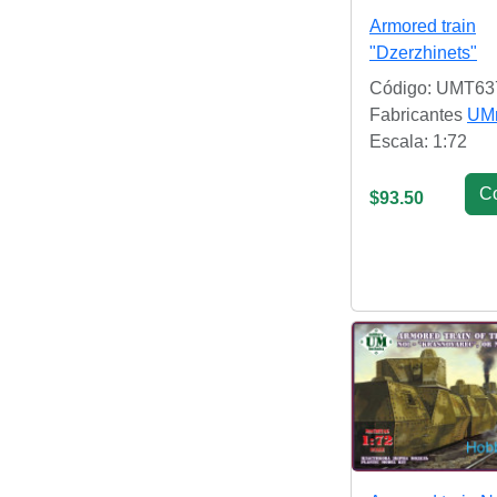
Armored train
"Dzerzhinets"
Código: UMT63
Fabricantes
UM
Escala: 1:72
С
$93.50