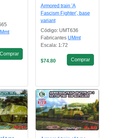
Armored train 'A
Fascism Fighter', base
variant
665
Código: UMT636
Mmt
Fabricantes
UMmt
Escala: 1:72
Сomprar
Сomprar
$74.80