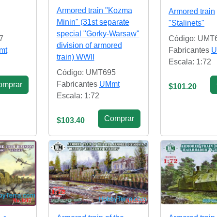
Armored train "Kozma
Armored train
Minin" (31st separate
"Stalinets"
special "Gorky-Warsaw"
7
Código: UMT
division of armored
mt
Fabricantes
U
train) WWII
Escala: 1:72
Código: UMT695
Fabricantes
UMmt
omprar
$101.20
Escala: 1:72
Сomprar
$103.40