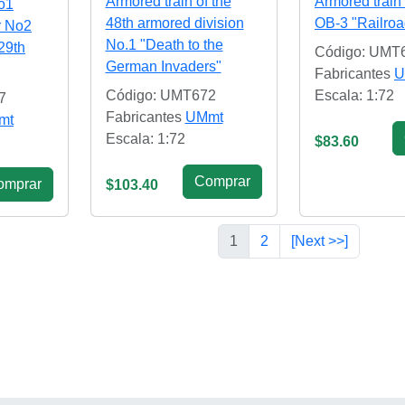
Armored train of the
Armored train 
o1
48th armored division
OB-3 "Railroa
r No2
No.1 "Death to the
 29th
Código: UMT
German Invaders"
Fabricantes
U
Código: UMT672
Escala: 1:72
7
Fabricantes
UMmt
mt
Escala: 1:72
$83.60
Сomprar
omprar
$103.40
1
2
[Next >>]