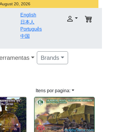
r August 20, 2026
English
日本人
Português
中国
Ferramentas
Brands
Itens por pagina: