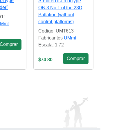
of type
Armored train of type
der"
OB-3 No.1 of the 23D
Battalion (without
611
control platforms)
Mmt
Código: UMT613
Fabricantes
UMmt
Сomprar
Escala: 1:72
Сomprar
$74.80