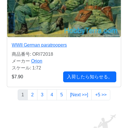
WWII German paratroopers
商品番号: ORI72018
メーカー
Orion
スケール: 1:72
$7.90
入荷したら知らせる。
1
2
3
4
5
[Next >>]
+5 >>